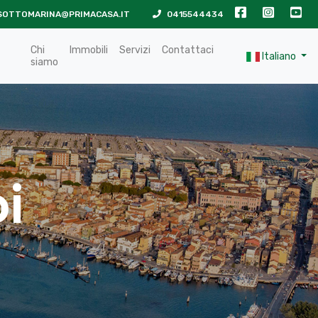
SOTTOMARINA@PRIMACASA.IT
0415544434
Chi
Immobili
Servizi
Contattaci
Italiano
siamo
i