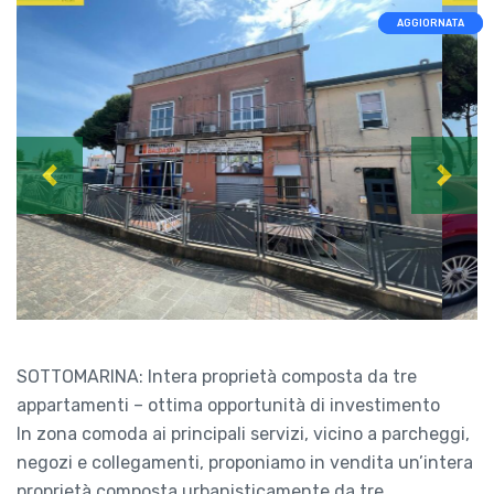
AGGIORNATA
AGGIORNATA
AGGIORNATA
Previous
Next
SOTTOMARINA: Intera proprietà composta da tre
appartamenti – ottima opportunità di investimento
In zona comoda ai principali servizi, vicino a parcheggi,
negozi e collegamenti, proponiamo in vendita un’intera
proprietà composta urbanisticamente da tre