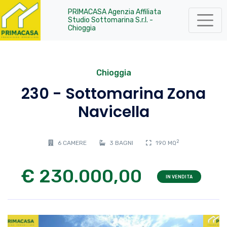
PRIMACASA Agenzia Affiliata
Studio Sottomarina S.r.l. -
Chioggia
Chioggia
230 - Sottomarina Zona
Navicella
2
6 CAMERE
3 BAGNI
190 MQ
€ 230.000,00
IN VENDITA